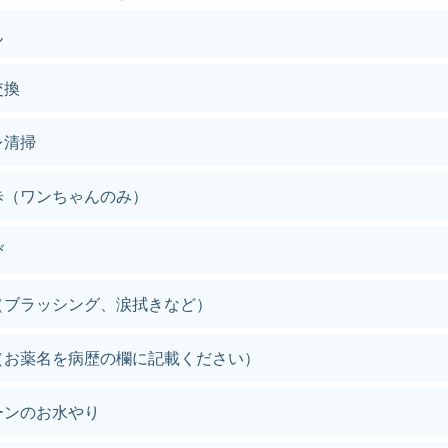
ん
交換
レ清掃
歩（ワンちゃんのみ）
び
（ブラッシング、涙拭きなど）
（お薬名を病歴の欄に記載ください）
ーンのお水やり