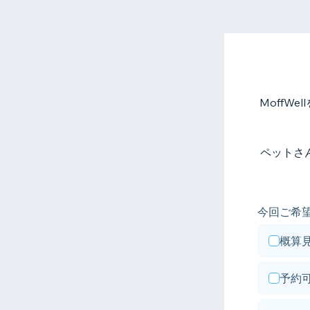
MoffW
ペットさ
今回ご希
概算
予約