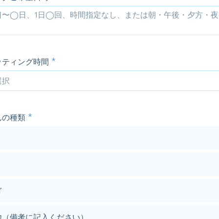
ッティング時間
んの種類
ぎ
他（備考に記入ください）