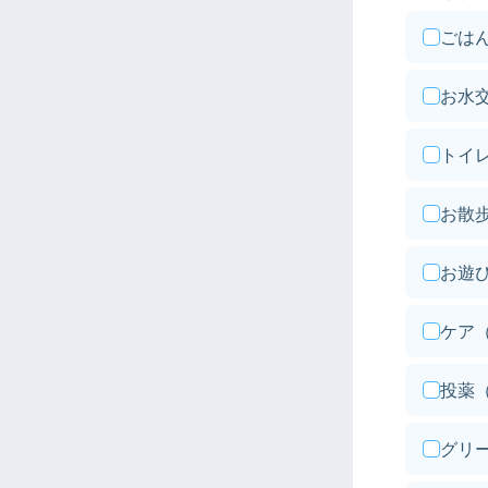
ごは
お水
トイ
お散
お遊
ケア
投薬
グリ