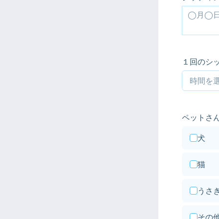
１回のシ
ペットさ
犬
猫
うさ
その