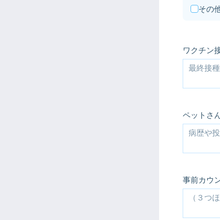
その
ワクチン
ペットさ
事前カウ