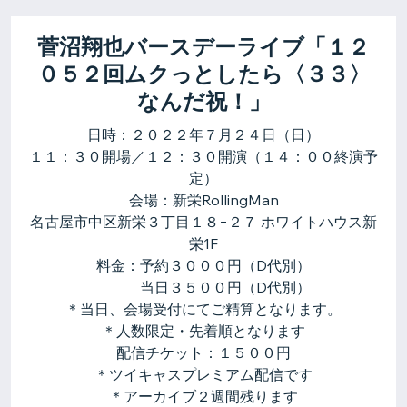
菅沼翔也バースデーライブ「１２
０５２回ムクっとしたら〈３３〉
なんだ祝！」
日時：２０２２年７月２４日（日）
１１：３０開場／１２：３０開演（１４：００終演予
定）
会場：新栄RollingMan
名古屋市中区新栄３丁目１８−２７ ホワイトハウス新
栄1F
料金：予約３０００円（D代別）
当日３５００円（D代別）
＊当日、会場受付にてご精算となります。
＊人数限定・先着順となります
配信チケット：１５００円
＊ツイキャスプレミアム配信です
＊アーカイブ２週間残ります