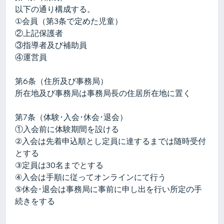
以下の通り構成する。
①会員（第3条で定めた児童）
②上記保護者
③指導者及び補助員
④運営員
第6条（住所及び事務局）
所在地及び事務局は事務局長の住居所在地に置く
第7条（体験･入会･休会･退会）
①入会前に体験期間を設ける
②入会は先着申込順とし定員に達するまでは随時受付
とする
③定員は30名までとする
④入会は手順に従ってオンラインにて行う
⑤休会･退会は事務局に事前に申し出を行い所定の手
続きをする