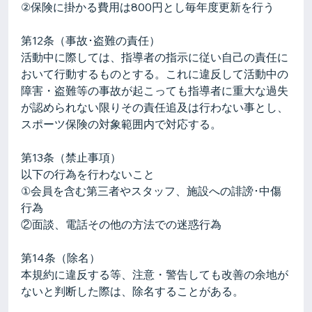
②保険に掛かる費用は800円とし毎年度更新を行う
第12条（事故･盗難の責任）
活動中に際しては、指導者の指示に従い自己の責任に
おいて行動するものとする。これに違反して活動中の
障害・盗難等の事故が起こっても指導者に重大な過失
が認められない限りその責任追及は行わない事とし、
スポーツ保険の対象範囲内で対応する。
第13条（禁止事項）
以下の行為を行わないこと
①会員を含む第三者やスタッフ、施設への誹謗･中傷
行為
②面談、電話その他の方法での迷惑行為
第14条（除名）
本規約に違反する等、注意・警告しても改善の余地が
ないと判断した際は、除名することがある。