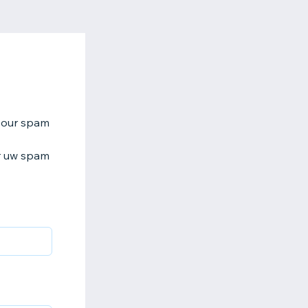
k your spam
er uw spam