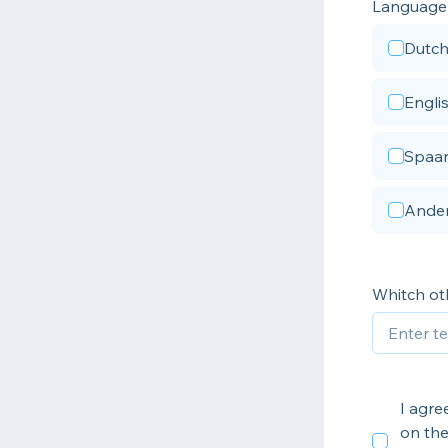
Language 
Dutch
Engli
Spaan
Ander
Whitch ot
I agre
on the