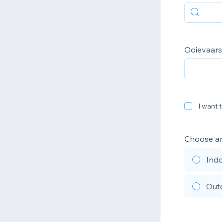
Ooievaar
I want t
Choose an 
Indo
Outd