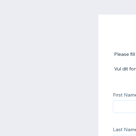
Please fil
Vul dit f
First Na
Last Nam