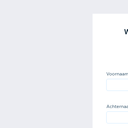
W
Voornaa
Achterna