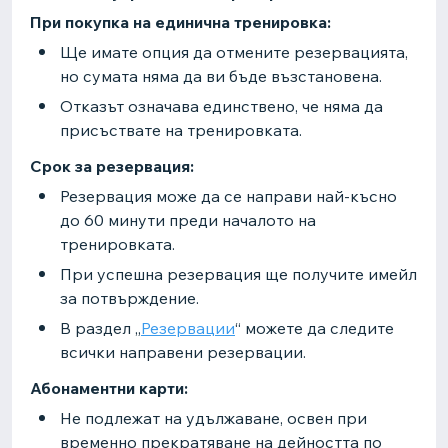
При покупка на единична тренировка:
Ще имате опция да отмените резервацията,
но сумата няма да ви бъде възстановена.
Отказът означава единствено, че няма да
присъствате на тренировката.
Срок за резервация:
Резервация може да се направи най-късно
до 60 минути преди началото на
тренировката.
При успешна резервация ще получите имейл
за потвърждение.
В раздел „
Резервации
“ можете да следите
всички направени резервации.
Абонаментни карти:
Не подлежат на удължаване, освен при
временно прекратяване на дейността по