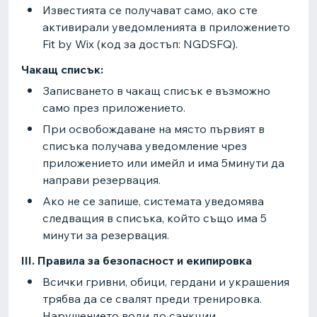
Известията се получават само, ако сте
активирали уведомленията в приложението
Fit by Wix (код за достъп: NGDSFQ).
Чакащ списък:
Записването в чакащ списък е възможно
само през приложението.
При освобождаване на място първият в
списъка получава уведомление чрез
приложението или имейл и има 5минути да
направи резервация.
Ако не се запише, системата уведомява
следващия в списъка, който също има 5
минути за резервация.
III. Правила за безопасност и екипировка
Всички гривни, обици, гердани и украшения
трябва да се свалят преди тренировка.
Нарушението води до санкции.