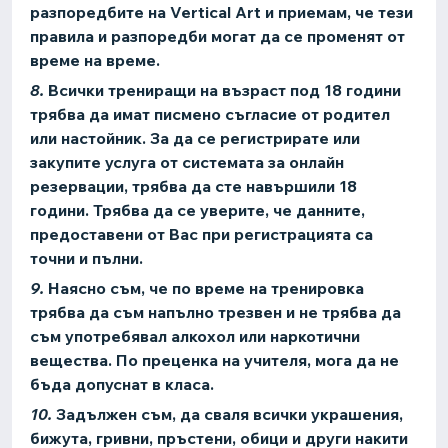
разпоредбите на Vertical Art и приемам, че тези
правила и разпоредби могат да се променят от
време на време.
8.
Всички трениращи на възраст под 18 години
трябва да имат писмено съгласие от родител
или настойник. За да се регистрирате или
закупите услуга от системата за онлайн
резервации, трябва да сте навършили 18
години. Трябва да се уверите, че данните,
предоставени от Вас при регистрацията са
точни и пълни.
9.
Наясно съм, че по време на тренировка
трябва да съм напълно трезвен и не трябва да
съм употребявал алкохол или наркотични
вещества. По преценка на учителя, мога да не
бъда допуснат в класа.
10.
Задължен съм, да сваля всички украшения,
бижута, гривни, пръстени, обици и други накити