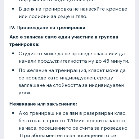
В деня на тренировка не нанасяйте кремове
или лосиони за ръце и тяло.
IV. ​Провеждане на тренировки
Ако е записан само един участник в групова
тренировка:
Студиото може да не проведе класа или да
намали продължителността му до 45 минути.
По желание на трениращия, класът може да
се проведе като индивидуален, срещу
заплащане на стойността за индивидуален
урок.
Неявяване или закъснение:
Ако трениращ не се яви в резервиран клас,
без отказ в срок от 120мин. преди началото
на часа, посещението се счита за проведено.
При абонаментен план посещението се