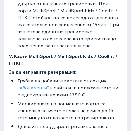
удържа от наличните тренировки. При
карти MultiSport / MultiSport Kids / CoolFit /
FITKIT стойността се приспада от депозита,
включително при закъснение.от 15мин. При
заплатена единична тренировка,
неявяването се таксува като присъстващо
посещение, без възстановяване.
V. Карти MultiSport / MultiSport Kids / CoolFit /
FITKIT
За да направите резервация:
Трябва да добавите картата от секция
„
Абонаменти
“ в сайта или приложението ни ,
с еднократен депозит 13,50 €.
Маркирането на поименната карта се
извършва на място от член на екипа до 15-
тата минута от началото на тренировката.
Депозитът се удържа при закъснение от