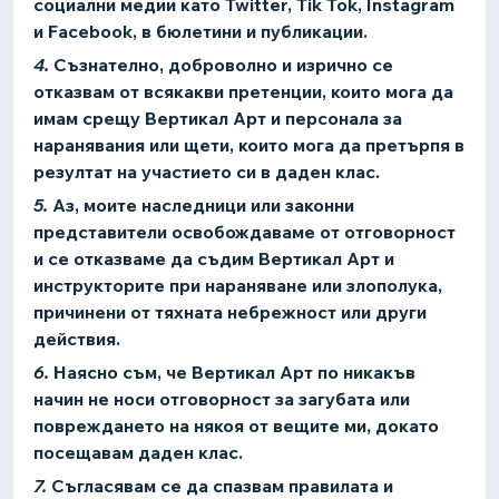
социални медии като Twitter, Tik Tok, Instagram
и Facebook, в бюлетини и публикации.
4.
Съзнателно, доброволно и изрично се
отказвам от всякакви претенции, които мога да
имам срещу Вертикал Арт и персонала за
наранявания или щети, които мога да претърпя в
резултат на участието си в даден клас.
5.
Аз, моите наследници или законни
представители освобождаваме от отговорност
и се отказваме да съдим Вертикал Арт и
инструкторите при нараняване или злополука,
причинени от тяхната небрежност или други
действия.
6.
Наясно съм, че Вертикал Арт по никакъв
начин не носи отговорност за загубата или
повреждането на някоя от вещите ми, докато
посещавам даден клас.
7.
Съгласявам се да спазвам правилата и