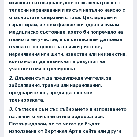
изискват натоварване, което включва риск от
телесни наранявания и аз съм напълно наясно с
опасностите свързани с това. Декларирам и
гарантирам, че съм физически здрав и нямам
медицинско състояние, което би попречило на
пълното ми участие, и се съгласявам да поема
пълна отговорност за всички рискове,
наранявания или щети, известни или неизвестни,
които могат да възникнат в резултат на
участието ми в тренировка
2.
Длъжен съм да предупредя учителя, за
заболявания, травми или наранявания,
предварително, преди да започне
тренировката.
3.
Съгласен съм със събирането и използването
на личните ми снимки или видеозаписи.
Потвърждавам, че те могат да бъдат
използвани от Вертикал Арт в сайта или други