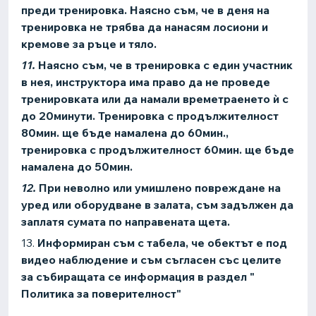
преди тренировка. Наясно съм, че в деня на
тренировка не трябва да нанасям лосиони и
кремове за ръце и тяло.
11.
Наясно съм, че в тренировка с един участник
в нея, инструктора има право да не проведе
тренировката или да намали времетраенето ѝ с
до 20минути. Тренировка с продължителност
80мин. ще бъде намалена до 60мин.,
тренировка с продължителност 60мин. ще бъде
намалена до 50мин.
12.
При неволно или умишлено повреждане на
уред или оборудване в залата, съм задължен да
заплатя сумата по направената щета.
13.
Информиран съм с табела, че обектът е под
видео наблюдение и съм съгласен със целите
за събиращата се информация в раздел "
Политика за поверителност"