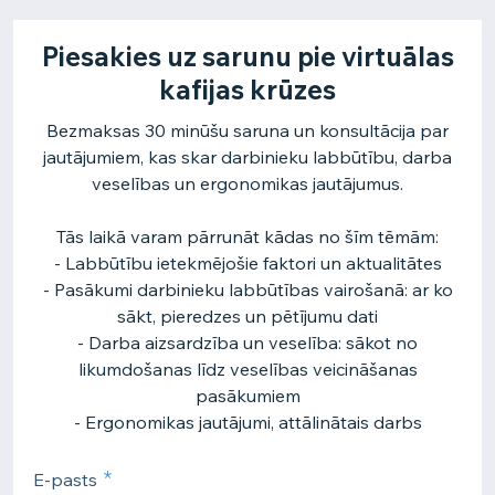
Piesakies uz sarunu pie virtuālas
kafijas krūzes
Bezmaksas 30 minūšu saruna un konsultācija par
jautājumiem, kas skar darbinieku labbūtību, darba
veselības un ergonomikas jautājumus.
Tās laikā varam pārrunāt kādas no šīm tēmām:
- Labbūtību ietekmējošie faktori un aktualitātes
- Pasākumi darbinieku labbūtības vairošanā: ar ko
sākt, pieredzes un pētījumu dati
- Darba aizsardzība un veselība: sākot no
likumdošanas līdz veselības veicināšanas
pasākumiem
- Ergonomikas jautājumi, attālinātais darbs
E-pasts