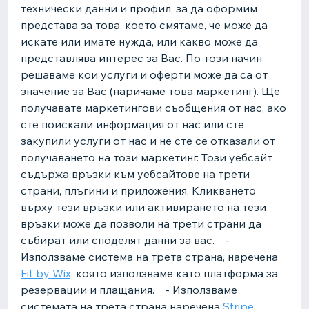
технически данни и профил, за да оформим
представа за това, което смятаме, че може да
искате или имате нужда, или какво може да
представлява интерес за Вас. По този начин
решаваме кои услуги и оферти може да са от
значение за Вас (наричаме това маркетинг). Ще
получавате маркетингови съобщения от нас, ако
сте поискали информация от нас или сте
закупили услуги от нас и не сте се отказали от
получаването на този маркетинг. Този уебсайт
съдържа връзки към уебсайтове на трети
страни, плъгини и приложения. Кликването
върху тези връзки или активирането на тези
връзки може да позволи на трети страни да
събират или споделят данни за вас. -
Използваме система на трета страна, наречена
Fit by Wix,
която използваме като платформа за
резервации и плащания. - Използваме
системата на трета страна наречена
Stripe
,