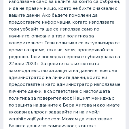
използваме само за целите, за които са събрани,
и да не правим нищо, което не бихте очаквали с
вашите данни. Ако бъдете помолени да
предоставите информация, когато използвате
този уебсайт, тя ще се използва само по
начините, описани в тази политика за
поверителност. Тази политика се актуализира от
време на време, така че, моля, проверявайте я
редовно. Тази последна версия е публикувана на
22 юли 2023 г. За целите на съответното
законодателство за защита на данните, ние сме
администратор на личните данни, които ни
предоставяте и като администратор използваме
личните данни, в съответствие с настоящата
политика за поверителност. Нашият мениджър
по защита на данните е Вера Хитова и ако имате
някакви въпроси задавайте ги на имейл:
verahitova@yahoo.com Можем да използваме
Вашите данни за самоличност, контакт,