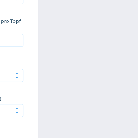
0 pro Topf
)