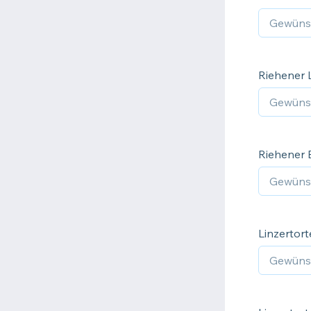
Riehener 
Riehener B
Linzertor