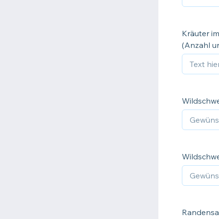
Kräuter im
(Anzahl un
Wildschwe
Wildschwei
Randensal