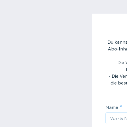
Du kannst
Abo-Inhab
- Die
- Die Ve
die bes
Name