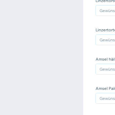
Linzertort
Linzertort
Amsel häll
Amsel Pale