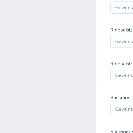
Rindsalsiz
Rindsalsiz
Süssmost 
Riehener B