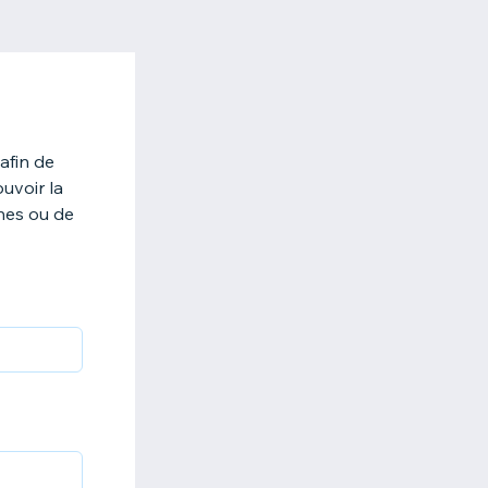
afin de
uvoir la
nes ou de