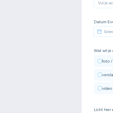
Datum Ev
Wat wil je
foto /
versl
video
Licht hier