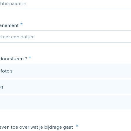
enement
 doorsturen ?
 foto's
ag
 even toe over wat je bijdrage gaat