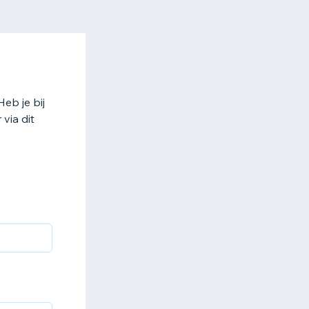
eb je bij
via dit