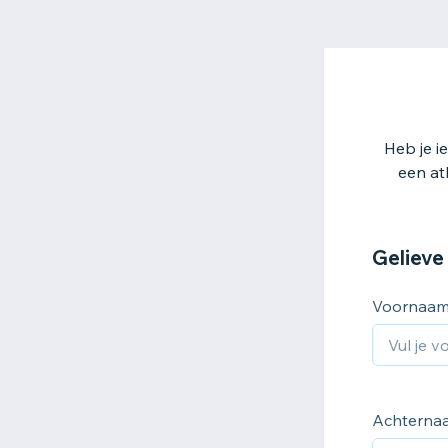
Heb je i
een at
Gelieve 
Voornaa
Achterna