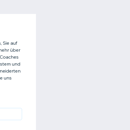
 Sie auf
 mehr über
n Coaches
ystem und
neiderten
ie uns