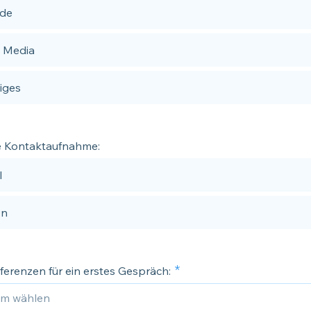
nde
l Media
iges
te Kontaktaufnahme:
l
on
ferenzen für ein erstes Gespräch: