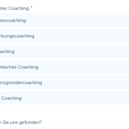
tes Coaching
esscoaching
rbungscoaching
oaching
misches Coaching
enzgründercoaching
 Coaching
 Sie uns gefunden?