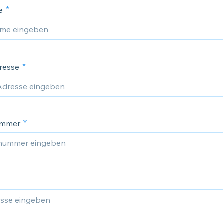
e
resse
ummer