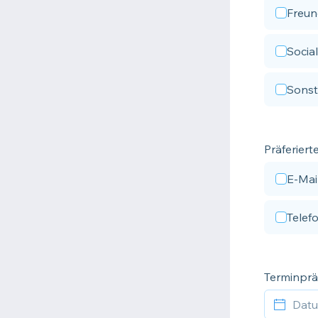
Freu
Socia
Sonst
Präferier
E-Mai
Telef
Terminprä