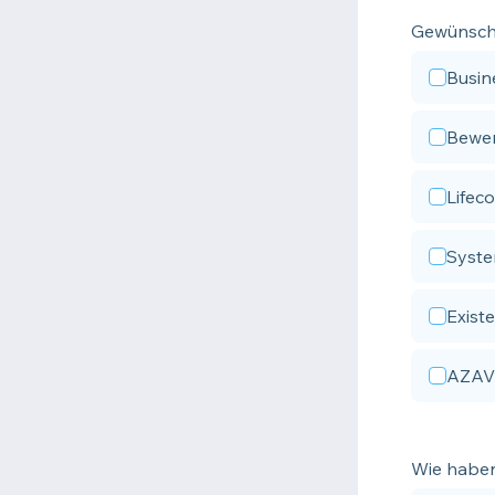
Gewünsch
Busin
Bewe
Lifec
Syste
Exist
AZAV
Wie haben