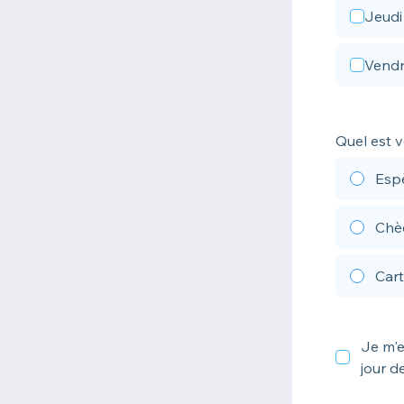
Jeudi
Vendr
Quel est 
Espè
Chèq
Cart
Je m'e
jour d