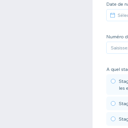
Date de na
Numéro d
A quel sta
Stag
les 
Sta
Sta