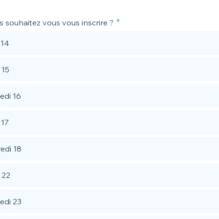
s souhaitez vous vous inscrire ?
 14
 15
edi 16
 17
edi 18
 22
edi 23