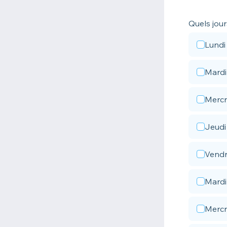
Quels jour
Lundi
Mardi
Mercr
Jeudi
Vendr
Mardi
Mercr