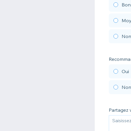
Bon
Moy
Non 
Recommand
Oui
No
Partagez 