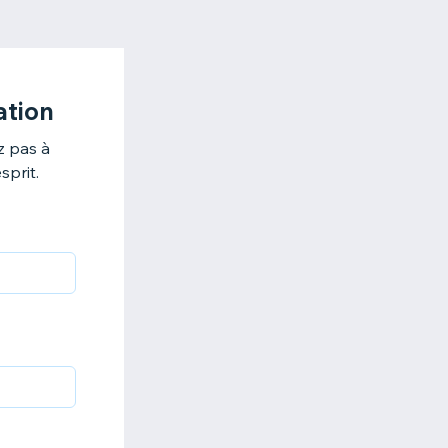
ation
z pas à
sprit.