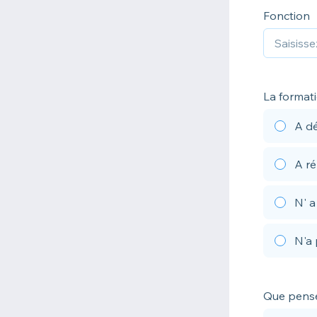
Fonction
La formati
A d
A r
N' 
N'a 
Que pense