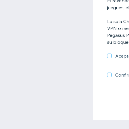
El rakeba
juegues, e
La sala C
VPN o mec
Pegasus Po
su bloque
Acepto
Confi