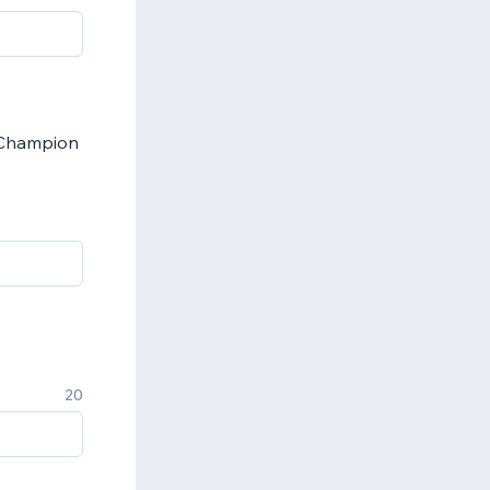
n Champion
20