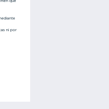
lumen que
 mediante
tas ni por