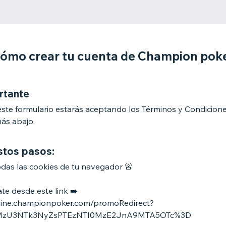
ómo crear tu cuenta de Champion pok
rtante
 este formulario estarás aceptando los Términos y Condicion
más abajo.
stos pasos:
odas las cookies de tu navegador 🚨
ate desde este link ➡️
nline.championpoker.com/promoRedirect?
xMzU3NTk3NyZsPTEzNTI0MzE2JnA9MTA5OTc%3D