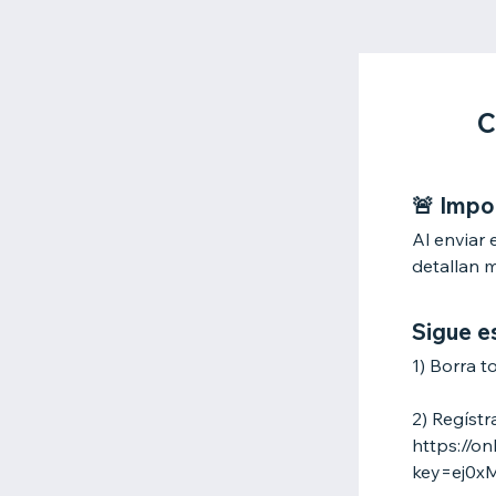
C
🚨 Impo
Al enviar
detallan 
Sigue e
1) Borra t
2) Regístr
https://o
key=ej0