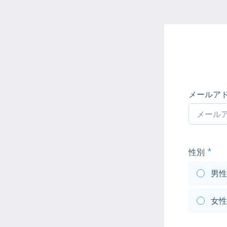
メールア
性別
男性
女性