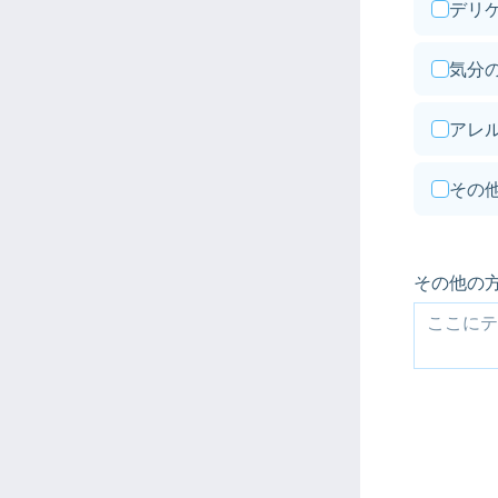
デリ
気分
アレ
その
その他の