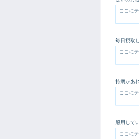
毎日摂取
持病があ
服用して