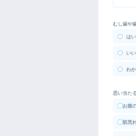
むし歯や
はい
いい
わか
思い当た
お腹
肌荒