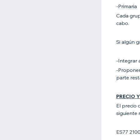
-Primaria
Cada grup
cabo.
Si algún 
-Integrar 
-Proponer 
parte rest
PRECIO 
El precio 
siguiente
ES77 210