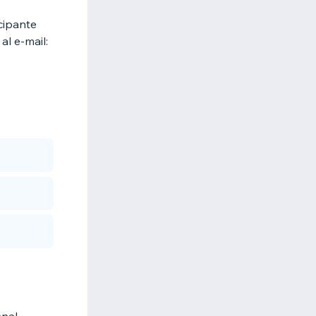
cipante
al e-mail: