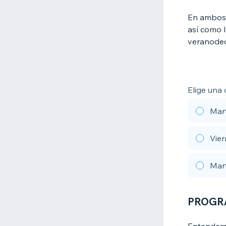
En ambos 
así como l
veranode
Elige una
Mart
Vier
Mart
PROGR