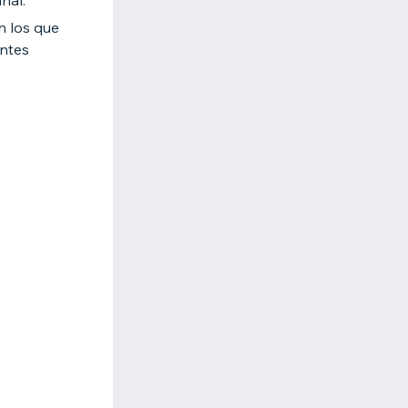
nal.
n los que
entes