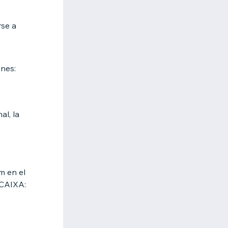
rse a
ones:
al, la
m en el
 CAIXA: