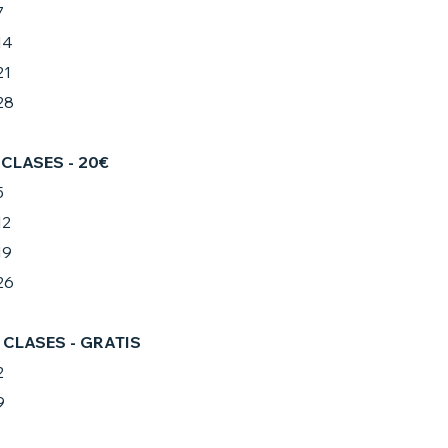
7
14
21
28
4 CLASES - 20€
5
12
19
26
2 CLASES - GRATIS
2
9