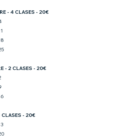
RE
- 4 CLASES - 20€
4
1
18
25
RE
- 2 CLASES - 20€
2
9
16
3 CLASES - 20€
13
20