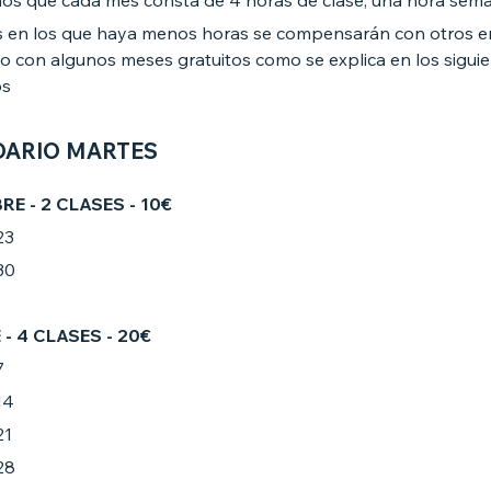
s que cada mes consta de 4 horas de clase, una hora sema
 en los que haya menos horas se compensarán con otros e
o con algunos meses gratuitos como se explica en los sigui
os
DARIO MARTES
BRE
- 2 CLASES - 10€
23
30
- 4 CLASES - 20€
7
14
21
28