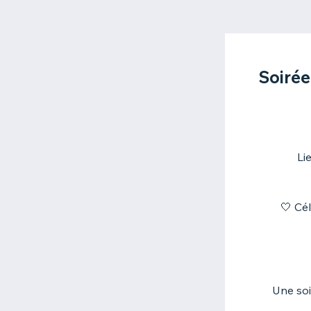
Soirée
Li
🤍 Cé
Une soi