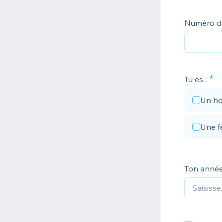
Numéro d
Tu es :
Un h
Une 
Ton année