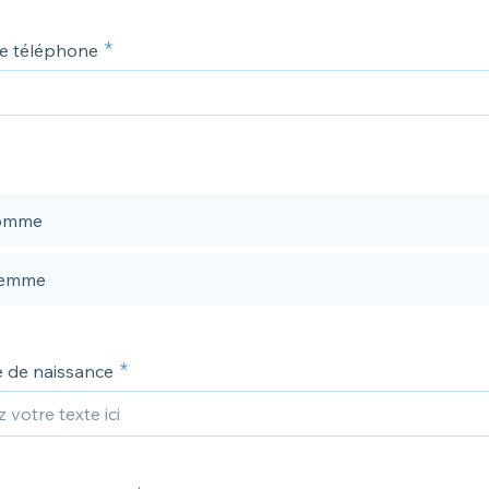
e téléphone
omme
femme
 de naissance