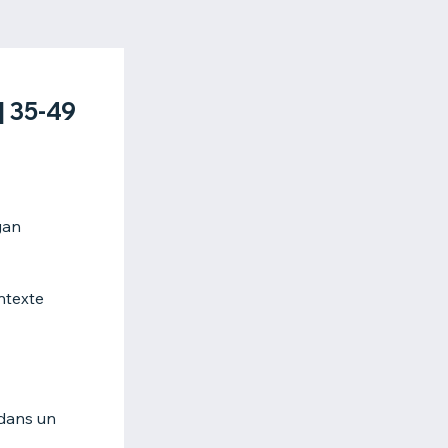
| 35-49
gan
ntexte
 dans un