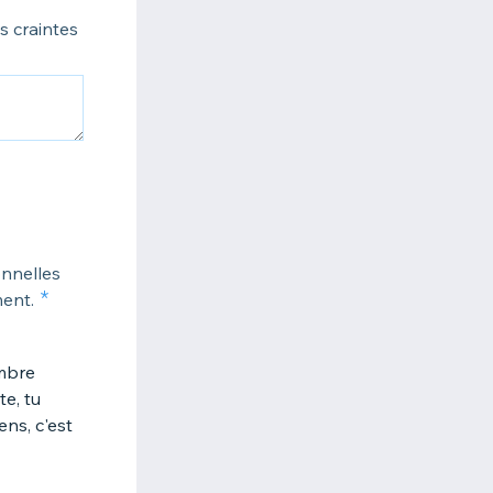
s craintes
onnelles
ment.
ombre
te, tu
ens, c'est