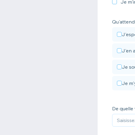
Je m'i
Qu'attends
J'esp
J'en a
Je so
Je m'
De quelle 