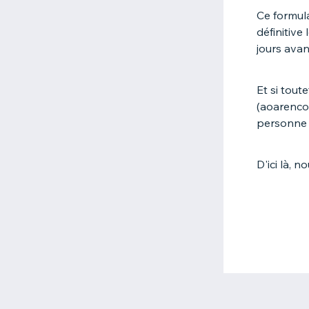
Ce formula
définitive
jours avan
Et si tout
(aoarenco
personne d
D'ici là, 