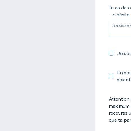
Tu as des 
... n'hésite
Je sou
En sou
soient
Attention,
maximum d'
recevras u
que ta par