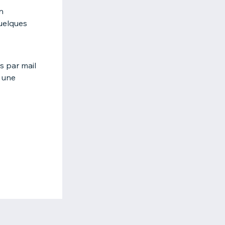
n
quelques
us par mail
 une