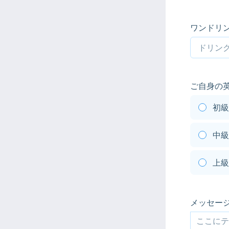
ワンドリ
ご自身の
初級
中級
上級
メッセー