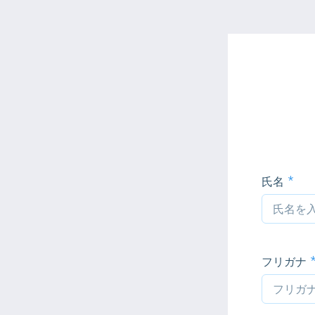
氏名
フリガナ